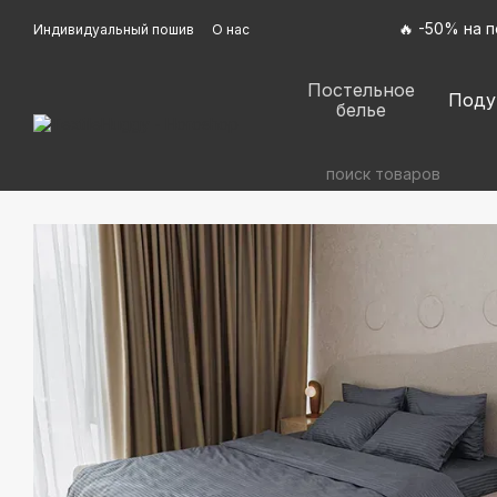
Перейти к основному контенту
🔥 -50% на 
Индивидуальный пошив
О нас
Оплата и доставка
Обмен и возврат
Контактная информация
Договор оферты
Постельное
Отзывы о магазине
Поду
белье
Политика конфиденциальности