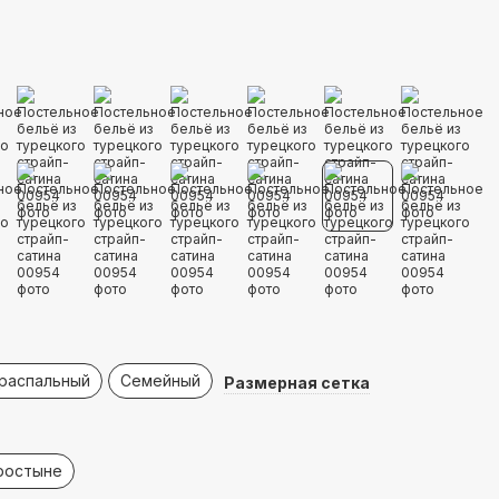
распальный
Семейный
Размерная сетка
простыне