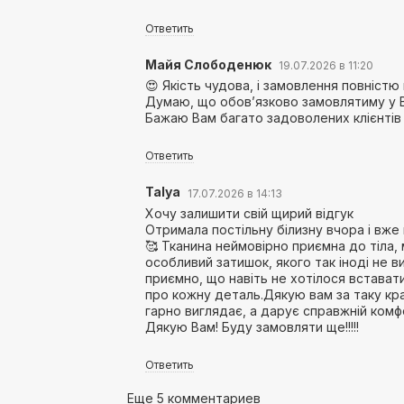
Ответить
Майя Слободенюк
19.07.2026 в 11:20
😍 Якість чудова, і замовлення повністю
Думаю, що обов’язково замовлятиму у 
Бажаю Вам багато задоволених клієнтів і
Ответить
Talya
17.07.2026 в 14:13
Хочу залишити свій щирий відгук
Отримала постільну білизну вчора і вже 
🥰 Тканина неймовірно приємна до тіла, м
особливий затишок, якого так іноді не 
приємно, що навіть не хотілося встават
про кожну деталь.Дякую вам за таку кра
гарно виглядає, а дарує справжній комфо
Дякую Вам! Буду замовляти ще!!!!!
Ответить
Еще 5 комментариев