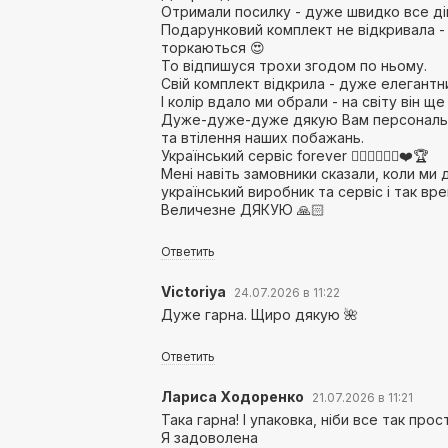
Отримали посилку - дуже швидко все ді
Подарунковий комплект не відкривала -
торкаються 😍
То відпишуся трохи згодом по ньому.
Свій комплект відкрила - дуже елегантн
І колір вдало ми обрали - на світу він ще
Дуже-дуже-дуже дякую Вам персонально
та втілення наших побажань.
Український сервіс forever 👌🏻💪🏻🇺🇦❤️🏆
Мені навіть замовники сказали, коли ми
український виробник та сервіс і так врев
Величезне ДЯКУЮ 🙏🏻
Ответить
Victoriya
24.07.2026 в 11:22
Дуже гарна. Щиро дякую 🌺
Ответить
Лариса Ходоренко
21.07.2026 в 11:21
Така гарна! І упаковка, ніби все так прос
Я задоволена