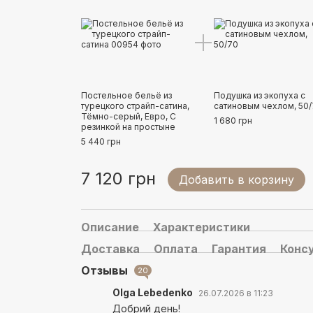
Постельное бельё из
Подушка из экопуха с
турецкого страйп-сатина,
сатиновым чехлом, 50
Тёмно-серый, Евро, С
1 680 грн
резинкой на простыне
5 440 грн
7 120 грн
Добавить в корзину
Описание
Характеристики
Доставка
Оплата
Гарантия
Конс
Отзывы
20
Olga Lebedenko
26.07.2026 в 11:23
Добрий день!