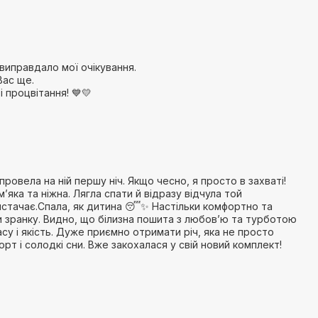
 виправдало мої очікування.
Вас ще.
 процвітання! 💙💛
провела на ній першу ніч. Якщо чесно, я просто в захваті!
’яка та ніжна. Лягла спати й відразу відчула той
вистачає.Спала, як дитина 😴✨ Настільки комфортно та
и зранку. Видно, що білизна пошита з любов’ю та турботою
су і якість. Дуже приємно отримати річ, яка не просто
рт і солодкі сни. Вже закохалася у свій новий комплект!