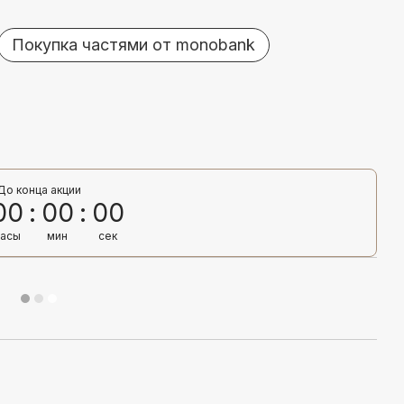
Покупка частями от monobank
До конца акции
00
00
00
часы
мин
сек