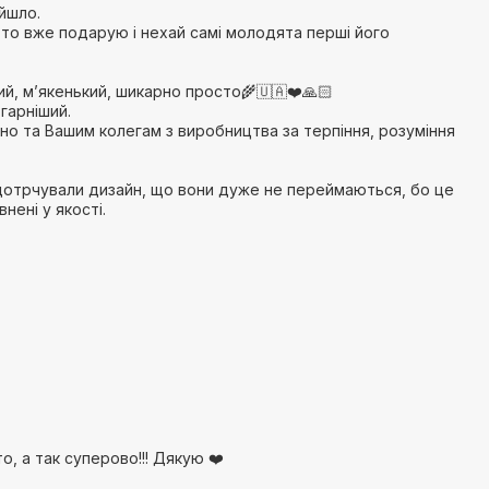
йшло.
 то вже подарую і нехай самі молодята перші його
ий, мʼякенький, шикарно просто🌾🇺🇦❤️🙏🏻
 гарніший.
 та Вашим колегам з виробництва за терпіння, розуміння
 дотрчували дизайн, що вони дуже не переймаються, бо це
нені у якості.
то, а так суперово!!! Дякую ❤️