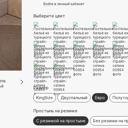
%
Войти
в личный кабинет
Выберите цвет
Размер
KingSize
Двуспальный
Евро
Полуто
Простынь на резинке
С резинкой на простыне
Без резинки на 