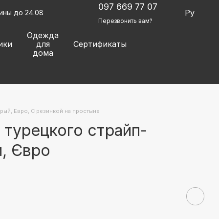
097 669 77 07
Ру
ины до 24.08
Перезвонить вам?
Одежда
ики
для
Сертификаты
дома
рый, Евро, С резинкой на простыне
 турецкого страйп-
, Євро