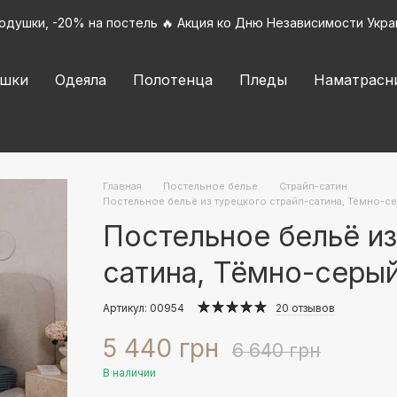
подушки, -20% на постель 🔥 Акция ко Дню Независимости Укра
шки
Одеяла
Полотенца
Пледы
Наматрасн
Главная
Постельное белье
Страйп-сатин
Постельное бельё из турецкого страйп-сатина, Тёмно-се
Постельное бельё из
сатина, Тёмно-серый
Артикул: 00954
20 отзывов
5 440 грн
6 640 грн
В наличии