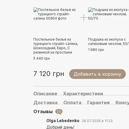
Постельное бельё из
Подушка из экопуха с
турецкого страйп-сатина,
сатиновым чехлом, 50
Шоколадний, Евро, С
1 680 грн
резинкой на простыне
5 440 грн
7 120 грн
Добавить в корзину
Описание
Характеристики
Доставка
Оплата
Гарантия
Конс
Отзывы
20
Olga Lebedenko
26.07.2026 в 11:23
Добрий день!