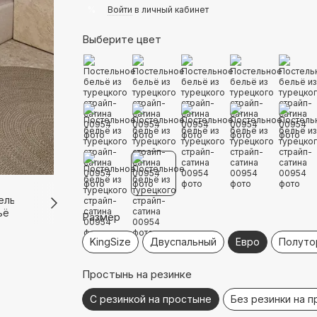
%
Войти
в личный кабинет
Выберите цвет
Размер
KingSize
Двуспальный
Евро
Полуто
Простынь на резинке
С резинкой на простыне
Без резинки на 