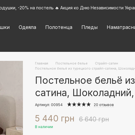
подушки, -20% на постель 🔥 Акция ко Дню Независимости Укра
шки
Одеяла
Полотенца
Пледы
Наматрасн
Главная
Постельное белье
Страйп-сатин
Постельное бельё из турецкого страйп-сатина, Шоколадн
Постельное бельё из
сатина, Шоколадний,
Артикул: 00954
20 отзывов
5 440 грн
6 640 грн
В наличии