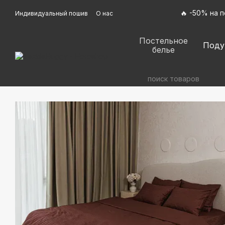
Перейти к основному контенту
🔥 -50% на 
Индивидуальный пошив
О нас
Оплата и доставка
Обмен и возврат
Контактная информация
Договор оферты
Постельное
Отзывы о магазине
Поду
белье
Политика конфиденциальности