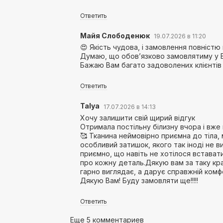
Ответить
Майя Слободенюк
19.07.2026 в 11:20
😍 Якість чудова, і замовлення повністю
Думаю, що обов’язково замовлятиму у 
Бажаю Вам багато задоволених клієнтів і
Ответить
Talya
17.07.2026 в 14:13
Хочу залишити свій щирий відгук
Отримала постільну білизну вчора і вже 
🥰 Тканина неймовірно приємна до тіла, м
особливий затишок, якого так іноді не 
приємно, що навіть не хотілося встават
про кожну деталь.Дякую вам за таку кра
гарно виглядає, а дарує справжній комфо
Дякую Вам! Буду замовляти ще!!!!!
Ответить
Еще 5 комментариев