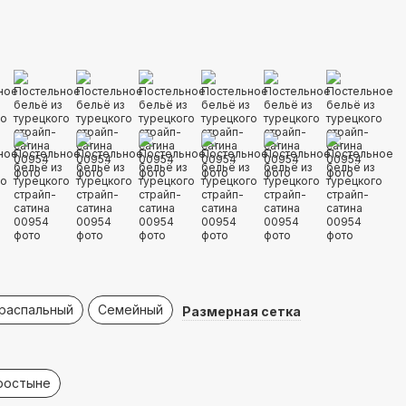
распальный
Семейный
Размерная сетка
простыне