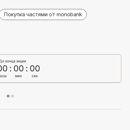
Покупка частями от monobank
До конца акции
00
00
00
часы
мин
сек