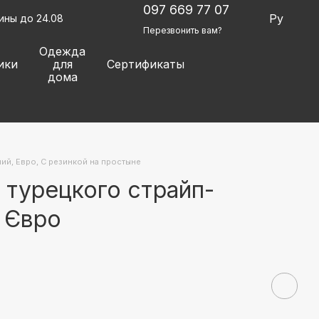
097 669 77 07
Ру
ины до 24.08
Перезвонить вам?
Одежда
ики
для
Сертификаты
дома
ий, Евро, С резинкой на простыне
 турецкого страйп-
 Євро