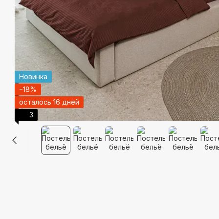
Новинка
−18%
осталось 16 дней
3