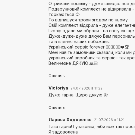
Отримали посилку - дуже швидко все ді
Подарунковий комплект не відкривала -
торкаються 😍
То відпишуся трохи згодом по ньому.
Свій комплект відкрила - дуже елегантн
І колір вдало ми обрали - на світу він ще
Дуже-дуже-дуже дякую Вам персонально
та втілення наших побажань.
Український сервіс forever 👌🏻💪🏻🇺🇦❤️🏆
Мені навіть замовники сказали, коли ми
український виробник та сервіс і так врев
Величезне ДЯКУЮ 🙏🏻
Ответить
Victoriya
24.07.2026 в 11:22
Дуже гарна. Щиро дякую 🌺
Ответить
Лариса Ходоренко
21.07.2026 в 11:21
Така гарна! І упаковка, ніби все так прос
Я задоволена