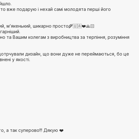
йшло.
 то вже подарую і нехай самі молодята перші його
ий, мʼякенький, шикарно просто🌾🇺🇦❤️🙏🏻
 гарніший.
 та Вашим колегам з виробництва за терпіння, розуміння
 дотрчували дизайн, що вони дуже не переймаються, бо це
нені у якості.
то, а так суперово!!! Дякую ❤️