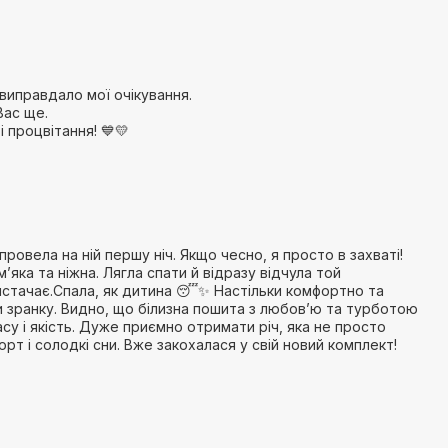
 виправдало мої очікування.
Вас ще.
 процвітання! 💙💛
провела на ній першу ніч. Якщо чесно, я просто в захваті!
’яка та ніжна. Лягла спати й відразу відчула той
вистачає.Спала, як дитина 😴✨ Настільки комфортно та
и зранку. Видно, що білизна пошита з любов’ю та турботою
су і якість. Дуже приємно отримати річ, яка не просто
рт і солодкі сни. Вже закохалася у свій новий комплект!