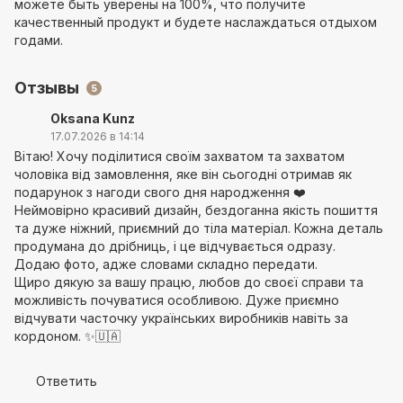
можете быть уверены на 100%, что получите
качественный продукт и будете наслаждаться отдыхом
годами.
Отзывы
5
Oksana Kunz
17.07.2026 в 14:14
Вітаю! Хочу поділитися своїм захватом та захватом
чоловіка від замовлення, яке він сьогодні отримав як
подарунок з нагоди свого дня народження ❤️
Неймовірно красивий дизайн, бездоганна якість пошиття
та дуже ніжний, приємний до тіла матеріал. Кожна деталь
продумана до дрібниць, і це відчувається одразу.
Додаю фото, адже словами складно передати.
Щиро дякую за вашу працю, любов до своєї справи та
можливість почуватися особливою. Дуже приємно
відчувати часточку українських виробників навіть за
кордоном. ✨🇺🇦
Ответить