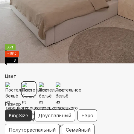
Хит
−18%
3
Цвет
Размер
KingSize
Двуспальный
Евро
Полутораспальный
Семейный