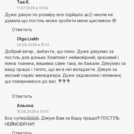
Тая К.
11.07.2026 в 13:54
Дуже дякую по розміру все підійшло 🙏🏻 ніколи не
думала що постіль може зробити мене щасливою 🫣
Ответить
Olga Liakh
24.06.2026 в 15:41
Добрий вечір , вибачте, що пізно. Дуже дякуємо за
постіль для доньки. Комплект неймовірний, красивий і
ніжна тканина, вишивка саме така, як бажали. Дякуємо за
вашу працю і тепло, що ви в неї вкладаєте. Дякую за
якісний сервіс менеджера. Дуже задоволені і впевнені,
що повернемося до вас. 💐💐💐
Ответить
Альона
15.06.2026 в 13:41
Все супер🤗🤗🤗. Дякую Вам за Вашу працю!!! ПОСТІЛЬ
НЕЙМОВІРНА!!!
Ответить