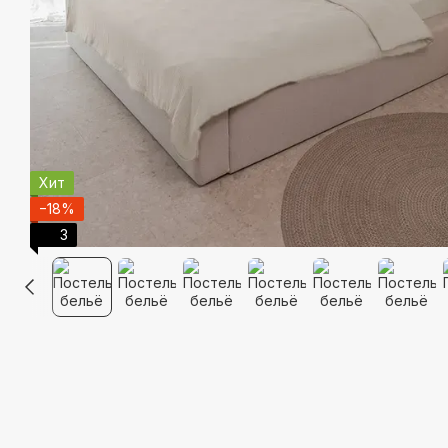
Хит
−18%
3