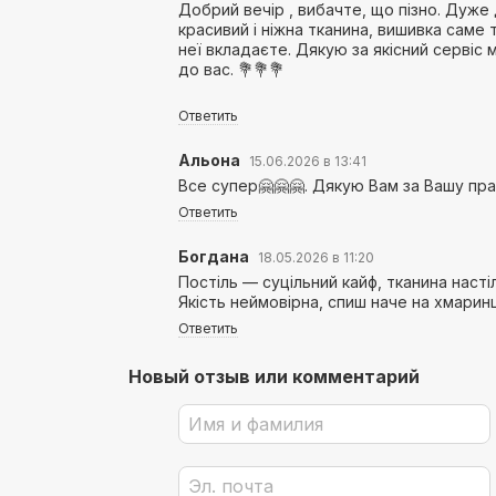
Добрий вечір , вибачте, що пізно. Дуже
красивий і ніжна тканина, вишивка саме 
неї вкладаєте. Дякую за якісний сервіс
до вас. 💐💐💐
Ответить
Альона
15.06.2026 в 13:41
Все супер🤗🤗🤗. Дякую Вам за Вашу пра
Ответить
Богдана
18.05.2026 в 11:20
Постіль — суцільний кайф, тканина насті
Якість неймовірна, спиш наче на хмаринц
Ответить
Новый отзыв или комментарий