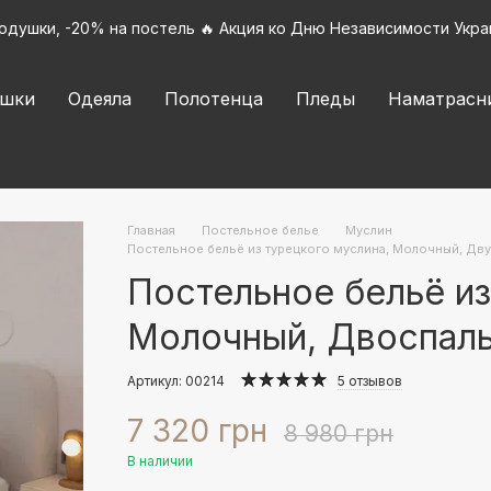
подушки, -20% на постель 🔥 Акция ко Дню Независимости Укра
шки
Одеяла
Полотенца
Пледы
Наматрасн
Главная
Постельное белье
Муслин
Постельное бельё из турецкого муслина, Молочный, Дву
Постельное бельё из
Молочный, Двоспал
Артикул: 00214
5 отзывов
7 320 грн
8 980 грн
В наличии