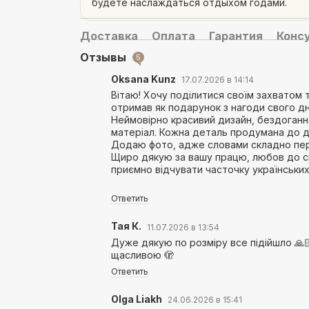
будете наслаждаться отдыхом годами.
Доставка
Оплата
Гарантия
Конс
Отзывы
5
Oksana Kunz
17.07.2026 в 14:14
Вітаю! Хочу поділитися своїм захватом т
отримав як подарунок з нагоди свого д
Неймовірно красивий дизайн, бездоганна
матеріал. Кожна деталь продумана до др
Додаю фото, адже словами складно пе
Щиро дякую за вашу працю, любов до с
приємно відчувати часточку українських
Ответить
Тая К.
11.07.2026 в 13:54
Дуже дякую по розміру все підійшло 🙏
щасливою 🫣
Ответить
Olga Liakh
24.06.2026 в 15:41