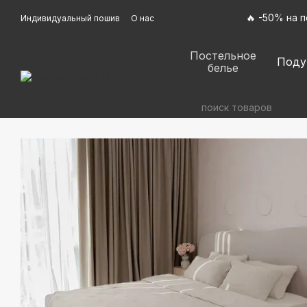
Перейти к основному контенту
🔥 -50% на 
Индивидуальный пошив
О нас
Оплата и доставка
Обмен и возврат
Контактная информация
Договор оферты
Постельное
Отзывы о магазине
Поду
белье
Политика конфиденциальности