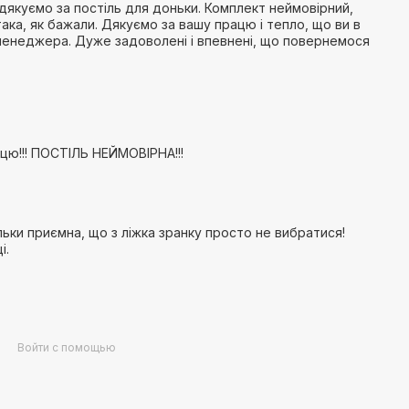
 дякуємо за постіль для доньки. Комплект неймовірний,
така, як бажали. Дякуємо за вашу працю і тепло, що ви в
 менеджера. Дуже задоволені і впевнені, що повернемося
цю!!! ПОСТІЛЬ НЕЙМОВІРНА!!!
льки приємна, що з ліжка зранку просто не вибратися!
і.
Войти с помощью