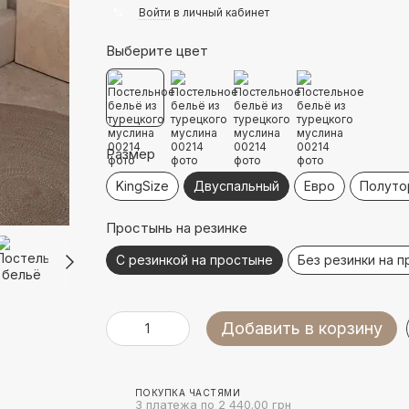
%
Войти
в личный кабинет
Выберите цвет
Размер
KingSize
Двуспальный
Евро
Полуто
Простынь на резинке
С резинкой на простыне
Без резинки на 
Добавить в корзину
ПОКУПКА ЧАСТЯМИ
3 платежа по 2 440.00 грн