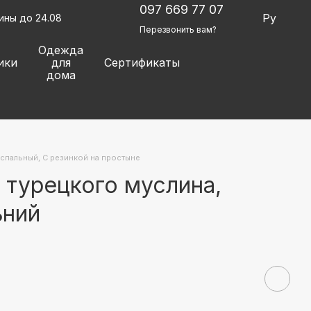
097 669 77 07
Ру
ины до 24.08
Перезвонить вам?
Одежда
ики
для
Сертификаты
дома
спальный, С резинкой на простыне
 турецкого муслина,
ьний