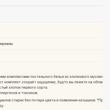
териалы
ми комплектами постельного белья из хлопкового муслина.
тот комплект создаёт ощущение, будто вы лежите на облаке.
стый хлопок первого сорта.
ллергенов и токсинов.
иклов стирки без потери цвета и появления катышков. *При
ду.