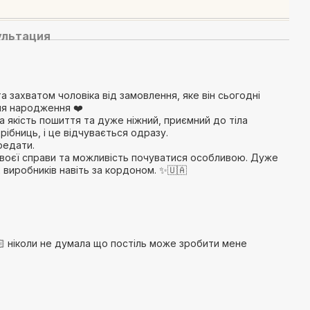
ультация
а захватом чоловіка від замовлення, яке він сьогодні
ня народження ❤️
 якість пошиття та дуже ніжний, приємний до тіла
ібниць, і це відчувається одразу.
редати.
воєї справи та можливість почуватися особливою. Дуже
 виробників навіть за кордоном. ✨🇺🇦
🏻 ніколи не думала що постіль може зробити мене