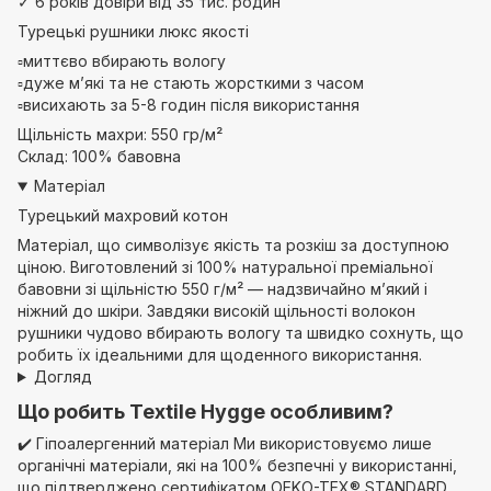
✓
6 років довіри від 35 тис. родин
Турецькі рушники люкс якості
▫️миттєво вбирають вологу
▫️дуже м’які та не стають жорсткими з часом
▫️висихають за 5-8 годин після використання
Щільність махри: 550 гр/м²
Склад: 100% бавовна
Матеріал
Турецький махровий котон
Матеріал, що символізує якість та розкіш за доступною
ціною. Виготовлений зі 100% натуральної преміальної
бавовни зі щільністю 550 г/м² — надзвичайно м’який і
ніжний до шкіри. Завдяки високій щільності волокон
рушники чудово вбирають вологу та швидко сохнуть, що
робить їх ідеальними для щоденного використання.
Догляд
Що робить Textile Hygge особливим?
✔️ Гіпоалергенний матеріал Ми використовуємо лише
органічні матеріали, які на 100% безпечні у використанні,
що підтверджено сертифікатом OEKO-TEX® STANDARD