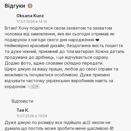
Відгуки
5
Oksana Kunz
17.07.2026 в 14:14
Вітаю! Хочу поділитися своїм захватом та захватом
чоловіка від замовлення, яке він сьогодні отримав як
подарунок з нагоди свого дня народження ❤️
Неймовірно красивий дизайн, бездоганна якість пошиття
та дуже ніжний, приємний до тіла матеріал. Кожна деталь
продумана до дрібниць, і це відчувається одразу.
Додаю фото, адже словами складно передати.
Щиро дякую за вашу працю, любов до своєї справи та
можливість почуватися особливою. Дуже приємно
відчувати часточку українських виробників навіть за
кордоном. ✨🇺🇦
Відповісти
Тая К.
11.07.2026 в 13:54
Дуже дякую по розміру все підійшло 🙏🏻 ніколи не
думала що постіль може зробити мене щасливою 🫣