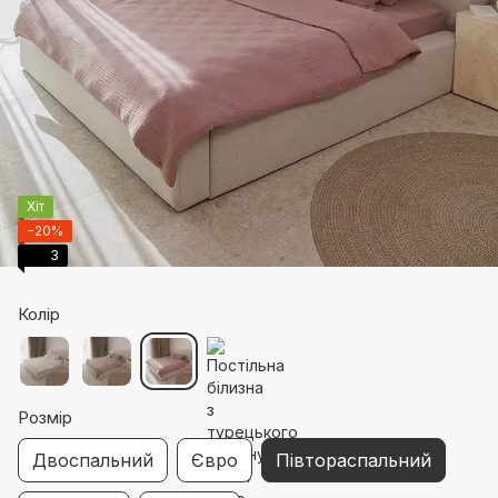
Хіт
−20%
3
Колір
Розмір
Двоспальний
Євро
Півтораспальний