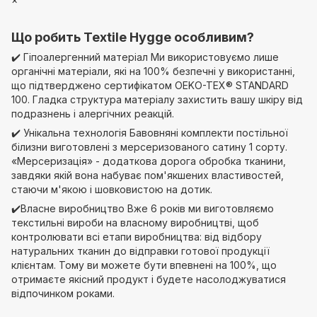
Що робить Textile Hygge особливим?
✔️ Гіпоалергенний матеріал Ми використовуємо лише
органічні матеріали, які на 100% безпечні у використанні,
що підтверджено сертифікатом OEKO-TEX® STANDARD
100. Гладка структура матеріалу захистить вашу шкіру від
подразнень і алергічних реакцій.
✔️ Унікальна технологія Бавовняні комплекти постільної
білизни виготовлені з мерсеризованого сатину 1 сорту.
«Мерсеризація» - додаткова дорога обробка тканини,
завдяки якій вона набуває пом'якшених властивостей,
стаючи м'якою і шовковистою на дотик.
✔️Власне виробництво Вже 6 років ми виготовляємо
текстильні вироби на власному виробництві, щоб
контролювати всі етапи виробництва: від відбору
натуральних тканин до відправки готової продукції
клієнтам. Тому ви можете бути впевнені на 100%, що
отримаєте якісний продукт і будете насолоджуватися
відпочинком роками.