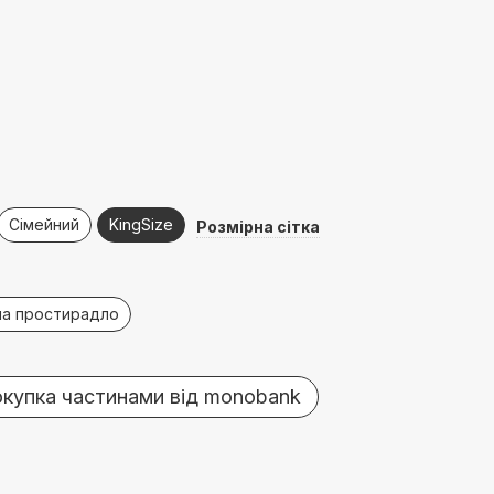
Сімейний
KingSize
Розмірна сітка
на простирадло
купка частинами від monobank