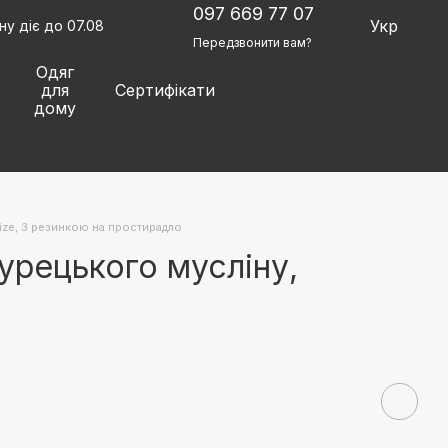
097 669 77 07
Укр
у діє до 07.08
Передзвонити вам?
Одяг
для
Сертифікати
дому
Size, З резинкою на простирадло
турецького мусліну,