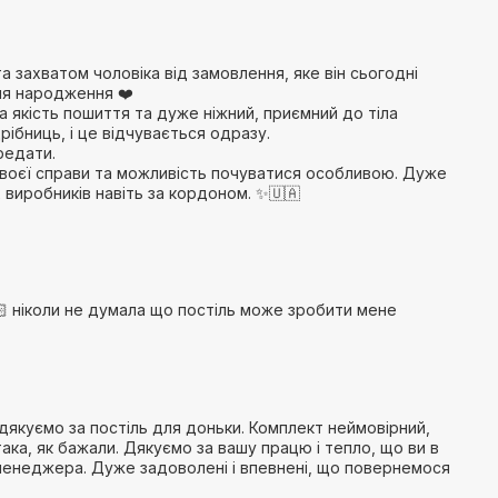
а захватом чоловіка від замовлення, яке він сьогодні
ня народження ❤️
 якість пошиття та дуже ніжний, приємний до тіла
ібниць, і це відчувається одразу.
редати.
воєї справи та можливість почуватися особливою. Дуже
 виробників навіть за кордоном. ✨🇺🇦
🏻 ніколи не думала що постіль може зробити мене
 дякуємо за постіль для доньки. Комплект неймовірний,
така, як бажали. Дякуємо за вашу працю і тепло, що ви в
 менеджера. Дуже задоволені і впевнені, що повернемося