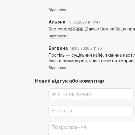
Відповісти
Альона
15.06.2026 в 13:41
Все супер🤗🤗🤗. Дякую Вам за Вашу пра
Відповісти
Богдана
18.05.2026 в 11:20
Постіль — суцільний кайф, тканина насті
Якість неймовірна, спиш наче на хмаринц
Відповісти
Новий відгук або коментар