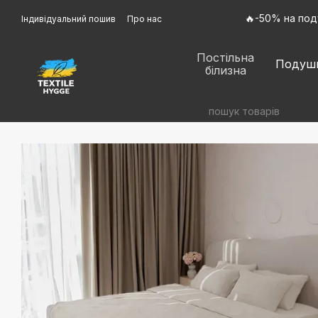
Перейти до основного контенту
🔥-50% на под
Індивідуальний пошив
Про нас
Оплата і доставка
Обмін та повернення
Контактна інформація
Договір оферти
Постільна
Відгуки про магазин
Подуш
білизна
Політика конфіденційності