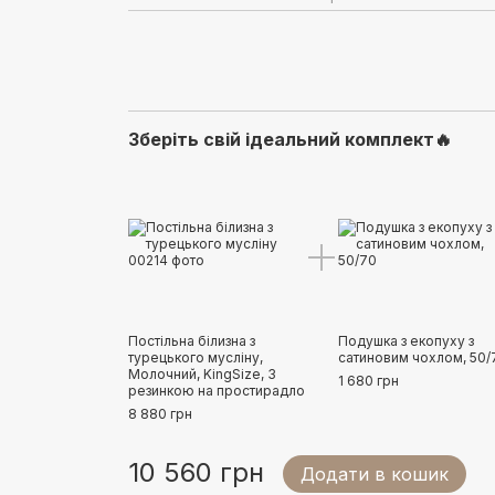
Зберіть свій ідеальний комплект🔥
Постільна білизна з
Подушка з екопуху з
турецького мусліну,
сатиновим чохлом, 50/
Молочний, KingSize, З
1 680 грн
резинкою на простирадло
8 880 грн
10 560 грн
Додати в кошик