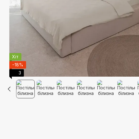
Хіт
−18%
3