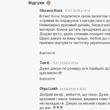
Відгуки
5
Oksana Kunz
17.07.2026 в 14:14
Вітаю! Хочу поділитися своїм захватом т
отримав як подарунок з нагоди свого д
Неймовірно красивий дизайн, бездоганна
матеріал. Кожна деталь продумана до др
Додаю фото, адже словами складно пе
Щиро дякую за вашу працю, любов до с
приємно відчувати часточку українських
Відповісти
Тая К.
11.07.2026 в 13:54
Дуже дякую по розміру все підійшло 🙏
щасливою 🫣
Відповісти
Olga Liakh
24.06.2026 в 15:41
Добрий вечір , вибачте, що пізно. Дуже
красивий і ніжна тканина, вишивка саме 
неї вкладаєте. Дякую за якісний сервіс
до вас. 💐💐💐