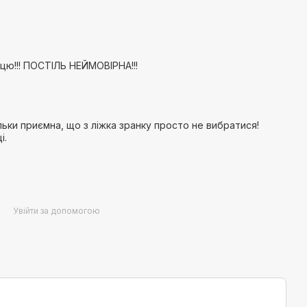
цю!!! ПОСТІЛЬ НЕЙМОВІРНА!!!
льки приємна, що з ліжка зранку просто не вибратися!
і.
Увійти за допомогою