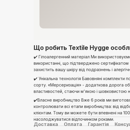
Що робить Textile Hygge особ
✔️ Гіпоалергенний матеріал Ми використовуємо 
використанні, що підтверджено сертифікатом
захистить вашу шкіру від подразнень і алергічн
✔️ Унікальна технологія Бавовняні комплекти п
сорту. «Мерсеризація» - додаткова дорога об
властивостей, стаючи м'якою і шовковистою н
✔️Власне виробництво Вже 6 років ми виготов
контролювати всі етапи виробництва: від відб
клієнтам. Тому ви можете бути впевнені на 10
насолоджуватися відпочинком роками.
Доставка
Оплата
Гарантія
Консу