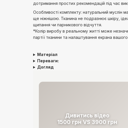
дотримання простих рекомендацій під час вик
Особливості комплекту: натуральний муслін ма
ще ніжнішою. Тканина не подразнює шкіру, іде
щипання чи парникового відчуття.
*Колір виробу в реальному житті може незначн
партії тканини та налаштування екрана вашог
Матеріал
Переваги:
Догляд
Дивитись відео
1500 грн VS 3900 грн