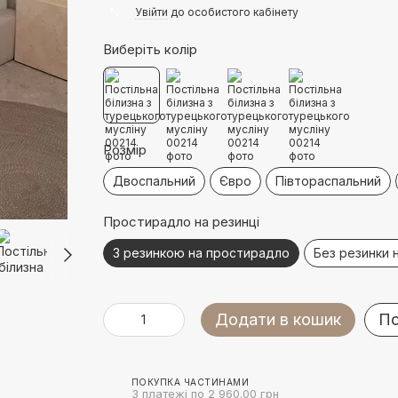
%
Увійти
до особистого кабінету
Виберіть колір
Розмір
Двоспальний
Євро
Півтораспальний
Простирадло на резинці
З резинкою на простирадло
Без резинки 
Додати в кошик
По
ПОКУПКА ЧАСТИНАМИ
3 платежі по 2 960.00 грн