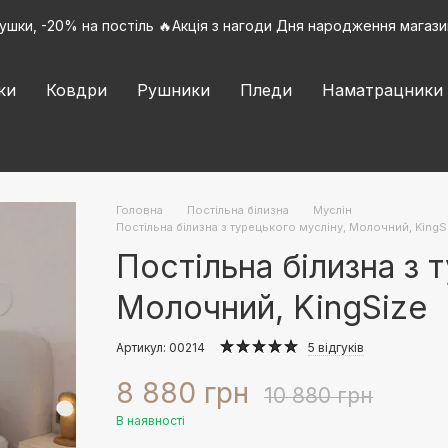
ушки, -20% на постіль 🔥Акція з нагоди Дня народження магазин
ки
Ковдри
Рушники
Пледи
Наматрацники
Головна
Постільна білизна
Муслін
Постільна білизна з турецького мусліну, Молочний, King
Постільна білизна з 
Молочний, KingSize
Артикул: 00214
5 відгуків
8 880 грн
10 880 грн
В наявності